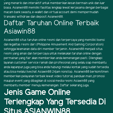
yang menarik dan interaktif untuk memberikan kesan bermain unik dan luar
biasa. Asianwin88 memiliki fasilitas lengkap lewat kerjasama dengan berbagai
macam bank swasta, e-wallet dan virtual account demi mempermudah
transaksi withdraw dan deposit Asianwin88.
Daftar Taruhan Online Terbaik
Asiawin88
Asianwin88 situs taruhan online resmi dan terpercaya yang memiliki lisensi
dan legalitas resmi dari (Philippine Amusement And Gaming Corporation)
sehingga keamanan data diri member terjamin. Asianwin88 menjadi situs
resmi yang aman dan terpercaya untuk melakukan taruhan online dengan
permainan yang fair akan memberikan anda kemenangan pasti. Dilengkapi
layanan customer service ramah dan profesional yang selalu siap membantu
anda kapanpun juga yang bisa anda hubungi melalui kontak yang sudah tersedia
atau bisa melalui livechat Asiawin88 24jam nonstop. Asianwin88 berkomitmen
memberikan pelayanan terbaik lewat video tutorial, panduan main, promosi
maupun event yang dibagikan di sosial media resmi Asiawin88 yang
membantu member menuju kemenangan. Daftar sekarang juga.
Jenis Game Online
Terlengkap Yang Tersedia Di
Situs ASIANWIN88