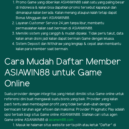
Promo Game yang diberikan ASIANWIN88 salah satu yang paling besar
di Indonesia & kalian bisa dapatkan promo tersebut kapanpun dan
dimanapun kalian berada. Kalian menang ataupun kalah tetap dapat
Bonus Mingguan dari ASIANWIN88.
Layanan Customer Service 24 jam tanpa libur, membantu
permasalahan kalian saat bermain di ASIANWIN88.
Memiliki sistem yang canggih & mudah dipakai. Tidak perlu takut, data
kalian aman disini jadi kalian dapat bermain Game dengan leluasa.
Sistem Deposit dan Withdraw yang lengkap & cepat akan membantu
kalian para member saat bermain.
Cara Mudah Daftar Member
ASIAWIN88 untuk Game
Online
Suatu provider dengan integritas yang Hebat dimiliki situs Game online untuk
referensi dini buat mengawali suatu bisnis yang baik. Provider yang kalian
pasti tentu akan membagikan profit yang tidak berubah-ubah dengan
bermacam taruhan agar efisien dan maksimal. Provider Pragmatic Play adalah
opsi terbaik bagi situs Game online ASIANWIN88. Silahkan cari situs agen
Game online ASIANWIN88 di
asianwin88.com
Masuk ke halaman situs website serta pilih atau ketuk "Daftar" di