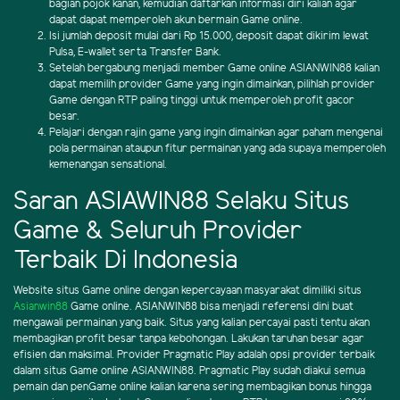
bagian pojok kanan, kemudian daftarkan informasi diri kalian agar
dapat dapat memperoleh akun bermain Game online.
Isi jumlah deposit mulai dari Rp 15.000, deposit dapat dikirim lewat
Pulsa, E-wallet serta Transfer Bank.
Setelah bergabung menjadi member Game online ASIANWIN88 kalian
dapat memilih provider Game yang ingin dimainkan, pilihlah provider
Game dengan RTP paling tinggi untuk memperoleh profit gacor
besar.
Pelajari dengan rajin game yang ingin dimainkan agar paham mengenai
pola permainan ataupun fitur permainan yang ada supaya memperoleh
kemenangan sensational.
Saran ASIAWIN88 Selaku Situs
Game & Seluruh Provider
Terbaik Di Indonesia
Website situs Game online dengan kepercayaan masyarakat dimiliki situs
Asianwin88
Game online. ASIANWIN88 bisa menjadi referensi dini buat
mengawali permainan yang baik. Situs yang kalian percayai pasti tentu akan
membagikan profit besar tanpa kebohongan. Lakukan taruhan besar agar
efisien dan maksimal. Provider Pragmatic Play adalah opsi provider terbaik
dalam situs Game online ASIANWIN88. Pragmatic Play sudah diakui semua
pemain dan penGame online kalian karena sering membagikan bonus hingga