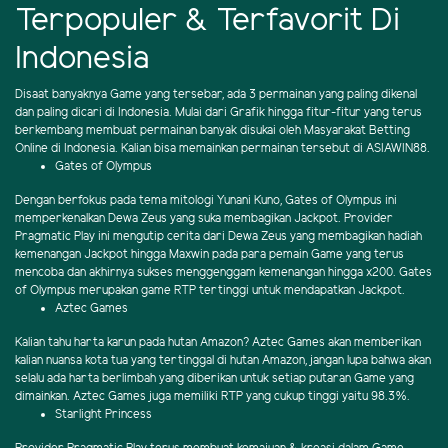
Terpopuler & Terfavorit Di
Indonesia
Disaat banyaknya Game yang tersebar, ada 3 permainan yang paling dikenal
dan paling dicari di Indonesia. Mulai dari Grafik hingga fitur-fitur yang terus
berkembang membuat permainan banyak disukai oleh Masyarakat Betting
Online di Indonesia. Kalian bisa memainkan permainan tersebut di ASIAWIN88.
Gates of Olympus
Dengan berfokus pada tema mitologi Yunani Kuno, Gates of Olympus ini
memperkenalkan Dewa Zeus yang suka membagikan Jackpot. Provider
Pragmatic Play ini mengutip cerita dari Dewa Zeus yang membagikan hadiah
kemenangan Jackpot hingga Maxwin pada para pemain Game yang terus
mencoba dan akhirnya sukses menggenggam kemenangan hingga x200. Gates
of Olympus merupakan game RTP tertinggi untuk mendapatkan Jackpot.
Aztec Games
Kalian tahu harta karun pada hutan Amazon? Aztec Games akan memberikan
kalian nuansa kota tua yang tertinggal di hutan Amazon, jangan lupa bahwa akan
selalu ada harta berlimbah yang diberikan untuk setiap putaran Game yang
dimainkan. Aztec Games juga memiliki RTP yang cukup tinggi yaitu 98.3%.
Starlight Princess